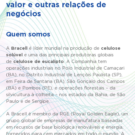
valor e outras relações de
negócios
Quem somos
A
Bracell
é líder mundial na produção de
celulose
solúvel
e uma das principais produtoras globais
de
celulose de eucalipto
. A Companhia tem
operações industriais no Polo Industrial de Camaçari
(BA), no Distrito Industrial de Lençóis Paulista (SP),
em Feira de Santana (BA), São Gonçalo dos Campos
(BA) e Pombos (PE), e operações florestais – da
silvicultura à colheita – nos estados da Bahia, de São
Paulo e de Sergipe.
A Bracell é membro da RGE (Royal Golden Eagle), um
grupo global de empresas de manufatura baseadas
em recursos de base biológica renováveis e energia,
fornecidos para cem mercados em todo o mundo. A