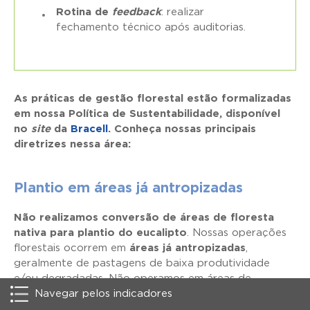
Rotina de
feedback
: realizar
fechamento técnico após auditorias.
As práticas de gestão florestal estão formalizadas
em nossa Política de Sustentabilidade, disponível
no
site
da
Bracell
. Conheça nossas principais
diretrizes nessa área:
Plantio em áreas já antropizadas
Não realizamos conversão de áreas de floresta
nativa para plantio do eucalipto
. Nossas operações
florestais ocorrem em
áreas já antropizadas
,
geralmente de pastagens de baixa produtividade
e/ou degradadas. Não operamos em áreas de
conservação (áreas de preservação permanente ou
Navegar pelos indicadores
reserva legal) nem em solos turfosos.