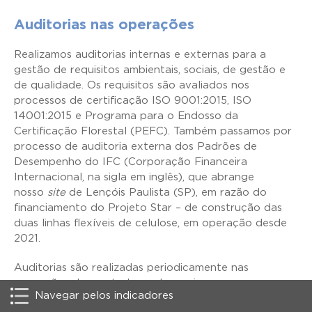
Auditorias nas operações
Realizamos auditorias internas e externas para a
gestão de requisitos ambientais, sociais, de gestão e
de qualidade. Os requisitos são avaliados nos
processos de certificação ISO 9001:2015, ISO
14001:2015 e Programa para o Endosso da
Certificação Florestal (PEFC). Também passamos por
processo de auditoria externa dos Padrões de
Desempenho do IFC (Corporação Financeira
Internacional, na sigla em inglês), que abrange
nosso
site
de Lençóis Paulista (SP), em razão do
financiamento do Projeto Star – de construção das
duas linhas flexíveis de celulose, em operação desde
2021.
Auditorias são realizadas periodicamente nas
operações de prestadores de serviços para assegurar
Navegar pelos indicadores
conformidade com políticas internas e