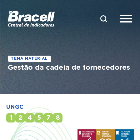
TEMA MATERIAL
Gestão da cadeia de fornecedores
UNGC
1
2
4
5
7
8