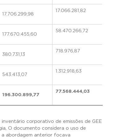
17.066.281,82
17.706.299,98
58.470.266,72
177.670.455,60
718.976,87
380.731,13
1.312.918,63
543.413,07
77.568.444,03
196.300.899,77
do inventário corporativo de emissões de GEE
gia, O documento considera o uso de
o a abordagem anterior focava