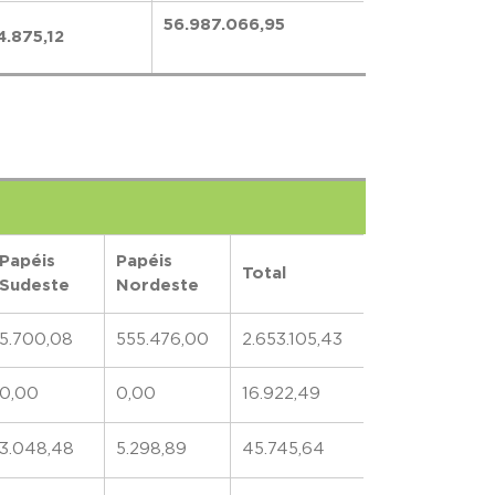
56.987.066,95
4.875,12
Papéis
Papéis
Total
Sudeste
Nordeste
5.700,08
555.476,00
2.653.105,43
0,00
0,00
16.922,49
3.048,48
5.298,89
45.745,64