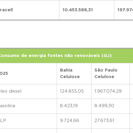
racell
10.453.588,31
197.97
Consumo de energia fontes não renováveis (GJ)
Bahia
São Paulo
025
Celulose
Celulose
leo diesel
124.855,05
1.967.074,29
asolina
8.423,19
8.499,30
LP
9.724,66
27.673,61