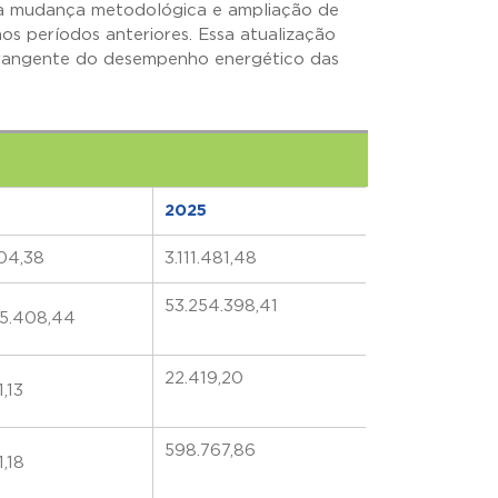
ssa mudança metodológica e ampliação de
s períodos anteriores. Essa atualização
abrangente do desempenho energético das
2025
104,38
3.111.481,48
53.254.398,41
5.408,44
22.419,20
,13
598.767,86
,18