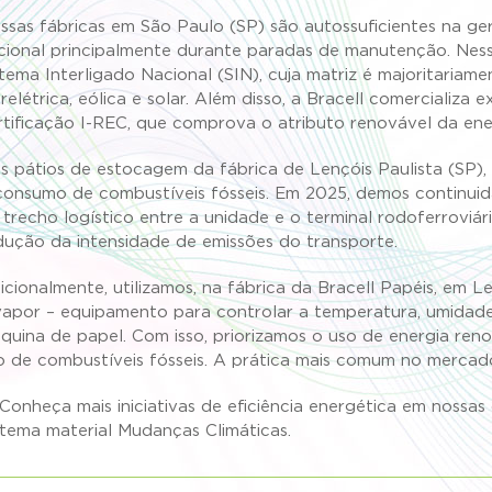
ssas fábricas em São Paulo (SP) são autossuficientes na ger
cional principalmente durante paradas de manutenção. Nesse
stema Interligado Nacional (SIN), cuja matriz é majoritaria
drelétrica, eólica e solar. Além disso, a Bracell comercializ
rtificação I-REC, que comprova o atributo renovável da ene
s pátios de estocagem da fábrica de Lençóis Paulista (SP), u
consumo de combustíveis fósseis. Em 2025, demos continuid
 trecho logístico entre a unidade e o terminal rodoferroviár
dução da intensidade de emissões do transporte.
icionalmente, utilizamos, na fábrica da Bracell Papéis, em L
vapor – equipamento para controlar a temperatura, umidad
quina de papel. Com isso, priorizamos o uso de energia ren
o de combustíveis fósseis. A prática mais comum no mercad
Conheça mais iniciativas de eficiência energética em noss
tema material Mudanças Climáticas.