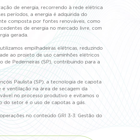
ação de energia, recorrendo à rede elétrica
s períodos, a energia é adquirida do
mente composta por fontes renováveis, como
a excedentes de energia no mercado livre, com
rgia gerada.
tilizamos empilhadeiras elétricas, reduzindo
ade ao projeto de uso caminhões elétricos
io de Pederneiras (SP), contribuindo para a
ençóis Paulista (SP), a tecnologia de capota
e e ventilação na área de secagem da
ovável no processo produtivo e evitamos o
o do setor é o uso de capotas a gás.
as operações no conteúdo GRI 3-3: Gestão do