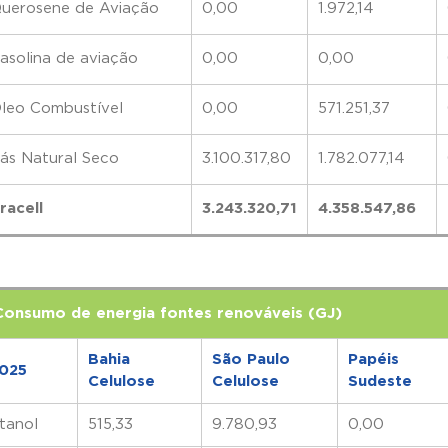
uerosene de Aviação
0,00
1.972,14
asolina de aviação
0,00
0,00
leo Combustível
0,00
571.251,37
ás Natural Seco
3.100.317,80
1.782.077,14
racell
3.243.320,71
4.358.547,86
Consumo de energia fontes renováveis (GJ)
Bahia
São Paulo
Papéis
025
Celulose
Celulose
Sudeste
tanol
515,33
9.780,93
0,00