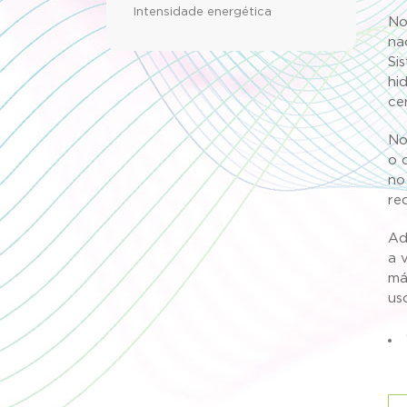
Intensidade energética
No
na
Si
hi
ce
No
o 
no
re
Ad
a 
má
us