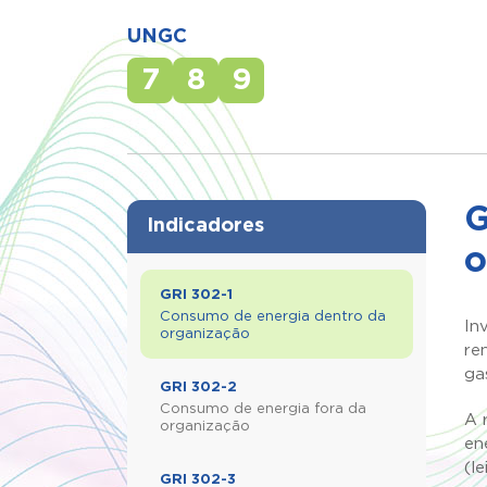
UNGC
7
8
9
G
Indicadores
o
GRI 302-1
Consumo de energia dentro da
In
organização
re
ga
GRI 302-2
Consumo de energia fora da
A 
organização
en
(l
GRI 302-3