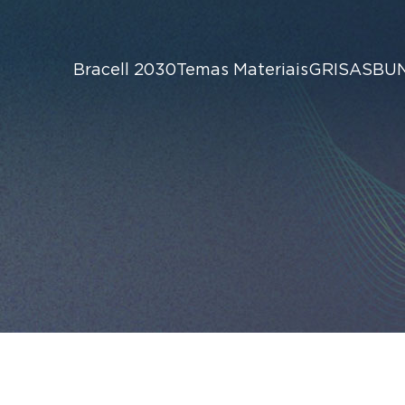
Bracell 2030
Temas Materiais
GRI
SASB
U