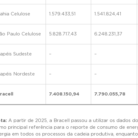
ahia Celulose
1.579.433,51
1.541.824,41
ão Paulo Celulose
5.828.717,43
6.248.231,37
apéis Sudeste
–
–
apéis Nordeste
–
–
racell
7.408.150,94
7.790.055,78
ta:
A partir de 2025, a Bracell passou a utilizar os dados 
mo principal referência para o reporte de consumo de ener
ergia em todos os processos da cadeia produtiva, enquant