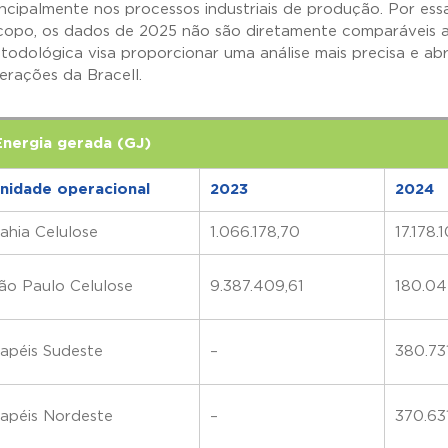
incipalmente nos processos industriais de produção. Por e
copo, os dados de 2025 não são diretamente comparáveis ao
todológica visa proporcionar uma análise mais precisa e 
erações da Bracell.
Energia gerada (GJ)
nidade operacional
2023
2024
ahia Celulose
1.066.178,70
17.178.
ão Paulo Celulose
9.387.409,61
180.04
apéis Sudeste
–
380.731
apéis Nordeste
–
370.631