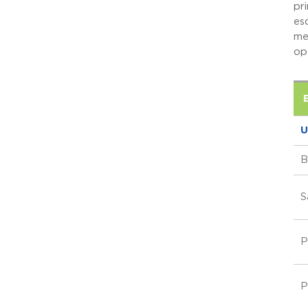
pr
es
me
op
U
B
S
P
P