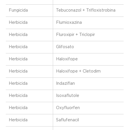
Fungicida
Tebuconazol + Trifloxistrobina
Herbicida
Flumioxazina
Herbicida
Fluroxipir + Triclopir
Herbicida
Glifosato
Herbicida
Haloxifope
Herbicida
Haloxifope + Cletodim
Herbicida
Indaziflan
Herbicida
Isoxaflutole
Herbicida
Oxyfluorfen
Herbicida
Saflufenacil