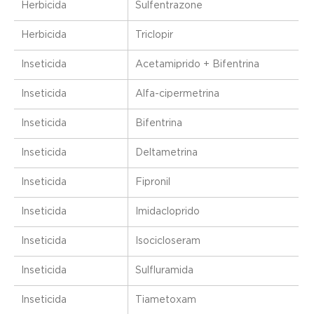
Herbicida
Sulfentrazone
Herbicida
Triclopir
Inseticida
Acetamiprido + Bifentrina
Inseticida
Alfa-cipermetrina
Inseticida
Bifentrina
Inseticida
Deltametrina
Inseticida
Fipronil
Inseticida
Imidacloprido
Inseticida
Isocicloseram
Inseticida
Sulfluramida
Inseticida
Tiametoxam