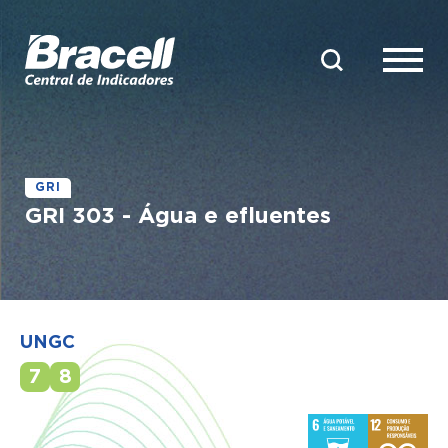
GRI
GRI 303 - Água e efluentes
UNGC
7
8