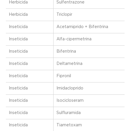
Herbicida
Sulfentrazone
Herbicida
Triclopir
Inseticida
Acetamiprido + Bifentrina
Inseticida
Alfa-cipermetrina
Inseticida
Bifentrina
Inseticida
Deltametrina
Inseticida
Fipronil
Inseticida
Imidacloprido
Inseticida
Isocicloseram
Inseticida
Sulfluramida
Inseticida
Tiametoxam