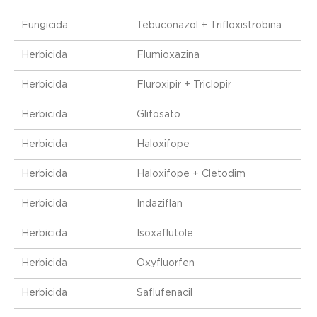
Fungicida
Tebuconazol + Trifloxistrobina
Herbicida
Flumioxazina
Herbicida
Fluroxipir + Triclopir
Herbicida
Glifosato
Herbicida
Haloxifope
Herbicida
Haloxifope + Cletodim
Herbicida
Indaziflan
Herbicida
Isoxaflutole
Herbicida
Oxyfluorfen
Herbicida
Saflufenacil