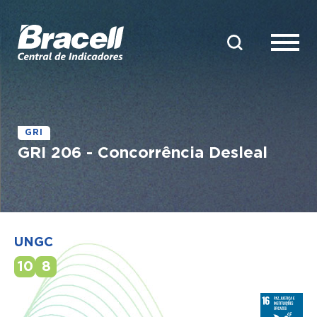
GRI
GRI 206 - Concorrência Desleal
UNGC
10
8