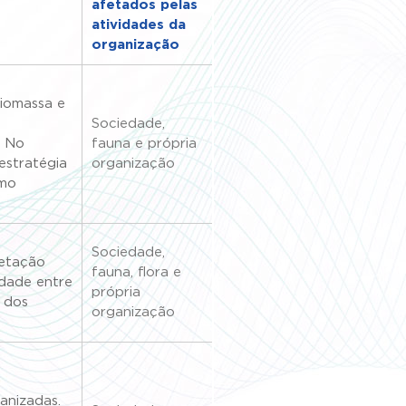
afetados pelas
atividades da
organização
biomassa e
Sociedade,
. No
fauna e própria
estratégia
organização
omo
Sociedade,
getação
fauna, flora e
idade entre
própria
 dos
organização
anizadas.