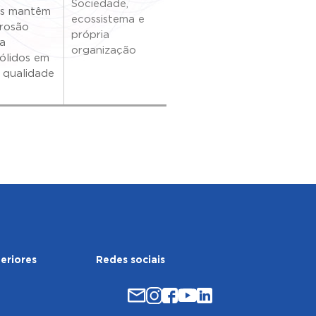
Sociedade,
vas mantêm
ecossistema e
erosão
própria
 a
organização
ólidos em
 qualidade
eriores
Redes sociais