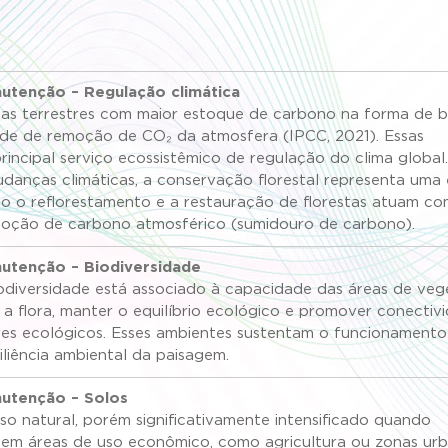
utenção – Regulação climática
emas terrestres com maior estoque de carbono na forma de 
ade de remoção de CO
₂
da atmosfera (IPCC, 2021). Essas
principal serviço ecossistêmico de regulação do clima global
anças climáticas, a conservação florestal representa uma 
to o reflorestamento e a restauração de florestas atuam c
oção de carbono atmosférico (sumidouro de carbono).
nutenção – Biodiversidade
iodiversidade está associado à capacidade das áreas de ve
 a flora, manter o equilíbrio ecológico e promover conectiv
res ecológicos. Esses ambientes sustentam o funcionamento
iliência ambiental da paisagem.
nutenção – Solos
o natural, porém significativamente intensificado quando
 em áreas de uso econômico, como agricultura ou zonas urb