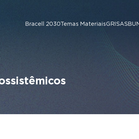
Bracell 2030
Temas Materiais
GRI
SASB
U
ossistêmicos