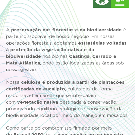
A
preservação das florestas e da biodiversidade
é
parte indissociável de nosso negócio. Em nossas
operações florestais, adotamos
estratégias voltadas
à proteção da vegetação nativa e da
biodiversidade
nos biomas
Caatinga, Cerrado e
Mata Atlântica
, onde estão localizadas as áreas sob
nossa gestão.
Nossa
celulose é produzida a partir de plantações
certificadas de eucalipto
, cultivadas de forma
responsável em áreas que se intercalam
com
vegetação nativa
destinada à conservação,
promovendo equilíbrio ecológico e conservação da
biodiversidade local por meio do manejo em mosaicos.
Como parte do compromisso firmado por meio
do
Bracell 2030
, buscamos
ampliar nosso impacto