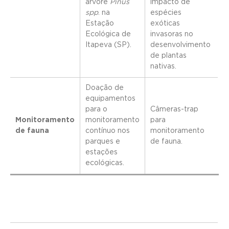
árvore
Pinus
impacto de
spp
. na
espécies
Estação
exóticas
Ecológica de
invasoras no
Itapeva (SP).
desenvolvimento
de plantas
nativas.
Doação de
equipamentos
para o
Câmeras-trap
Monitoramento
monitoramento
para
de fauna
contínuo nos
monitoramento
parques e
de fauna.
estações
ecológicas.