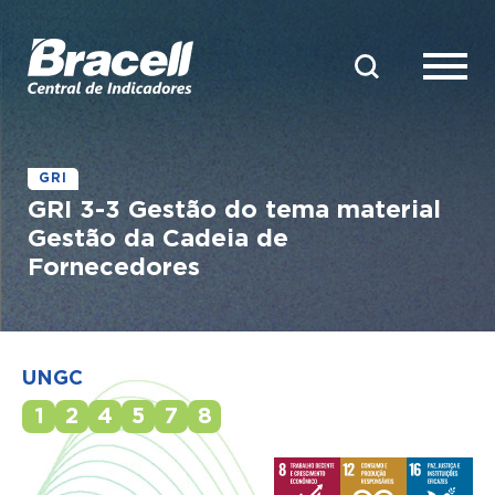
GRI
GRI 3-3 Gestão do tema material
Gestão da Cadeia de
Fornecedores
UNGC
1
2
4
5
7
8